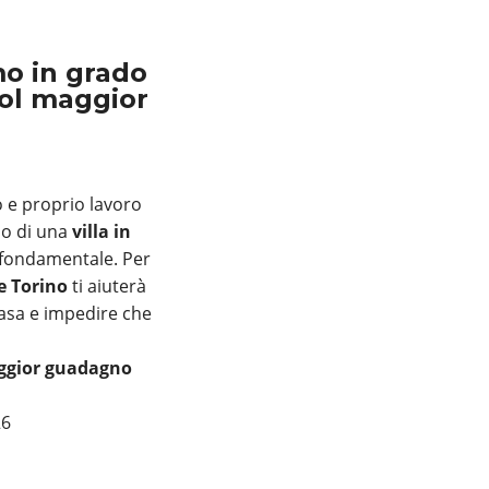
o in grado
col maggior
o e proprio lavoro
 o di una
villa in
à fondamentale. Per
e Torino
ti aiuterà
casa e impedire che
aggior guadagno
26