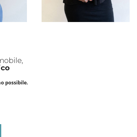
mobile,
ico
o possibile.