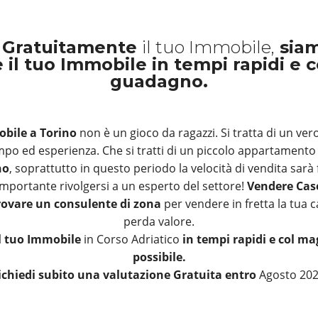
 Gratuitamente
il tuo Immobile,
siam
 il tuo Immobile in tempi rapidi e 
guadagno.
bile a Torino
non è un gioco da ragazzi. Si tratta di un ver
mpo ed esperienza. Che si tratti di un piccolo appartamento
no
, soprattutto in questo periodo la velocità di vendita sar
mportante rivolgersi a un esperto del settore!
Vendere Cas
rovare un consulente di zona
per vendere in fretta la tua 
perda valore.
il tuo Immobile
in Corso Adriatico
in tempi rapidi e col m
possibile.
ichiedi subito una valutazione Gratuita entro
Agosto 20