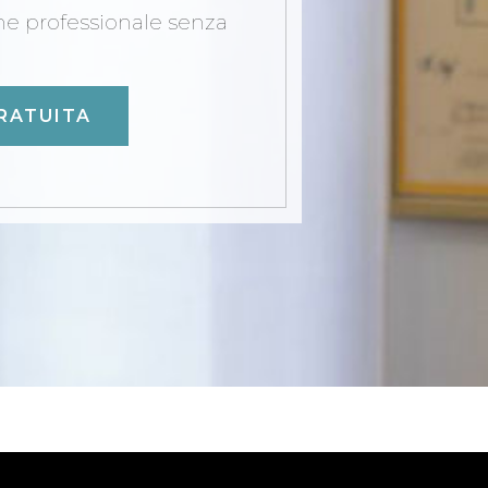
one professionale senza
RATUITA