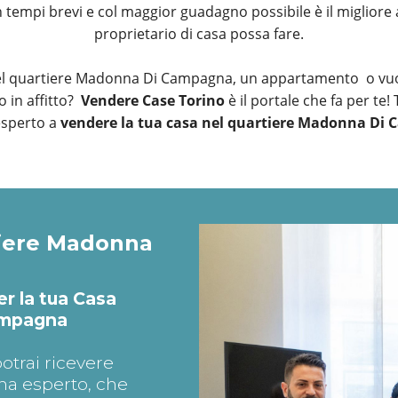
tempi brevi e col maggior guadagno possibile è il migliore 
proprietario di casa possa fare.
el quartiere Madonna Di Campagna, un appartamento o vuoi
 in affitto?
Vendere Case Torino
è il portale che fa per te!
esperto a
vendere la tua casa nel quartiere Madonna Di
tiere Madonna
er la tua Casa
ampagna
otrai ricevere
na esperto, che