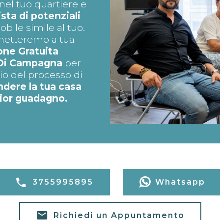
el tuo quartiere e
lista di potenziali
ile simile al tuo.
, metteremo a tua
one Gratuita
 Di Campagna
per
o del processo di
ndere la tua casa
ior guadagno.
3755995895
Whatsapp
Richiedi un Appuntamento