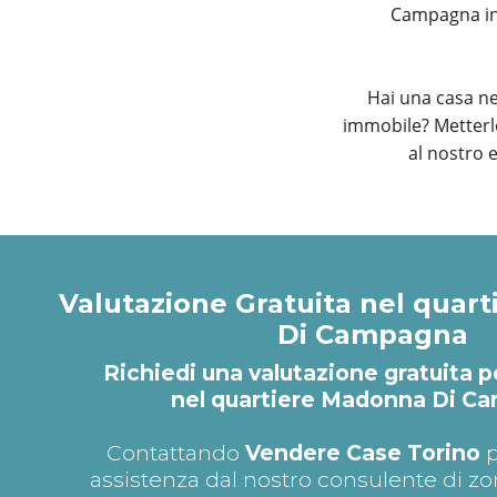
Campagna in 
Hai una casa n
immobile? Metterlo
al nostro 
Valutazione Gratuita nel quar
Di Campagna
Richiedi una valutazione gratuita p
nel quartiere Madonna Di C
Contattando
Vendere Case Torino
p
assistenza dal nostro consulente di zo