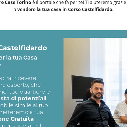
e Case Torino
è il portale che fa per te! Ti aiuteremo grazi
a
vendere la tua casa in Corso Castelfidardo.
Castelfidardo
er la tua Casa
o
otrai ricevere
na esperto, che
el tuo quartiere e
lista di potenziali
ile simile al tuo.
, metteremo a tua
one Gratuita
o
per superare il