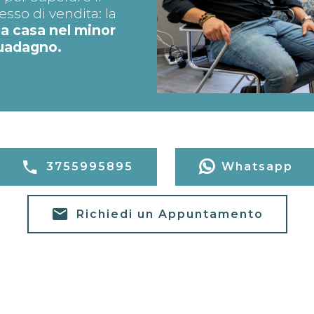
so di vendita: la
ua casa nel minor
guadagno.
3755995895
Whatsapp
Richiedi un Appuntamento