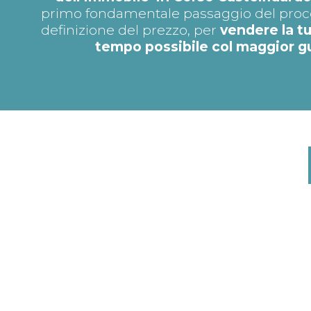
primo fondamentale passaggio del proces
definizione del prezzo, per
vendere la t
tempo possibile col maggior 