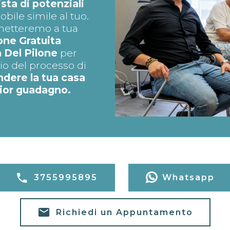
lista di potenziali
ile simile al tuo.
, metteremo a tua
one Gratuita
 Del Pilone
per
o del processo di
ndere la tua casa
ior guadagno.
3755995895
Whatsapp
Richiedi un Appuntamento