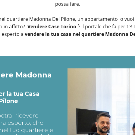
possa fare.
nel quartiere Madonna Del Pilone, un appartamento o vuoi 
 in affitto?
Vendere Case Torino
è il portale che fa per te!
o esperto a
vendere la tua casa nel quartiere Madonna De
tiere Madonna
er la tua Casa
Pilone
otrai ricevere
na esperto, che
el tuo quartiere e