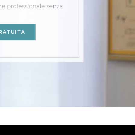
one professionale senza
RATUITA