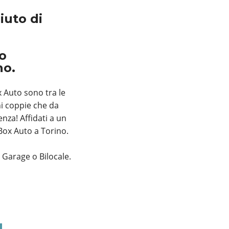
iuto di
to
no.
x Auto sono tra le
ni coppie che da
nza! Affidati a un
Box Auto a Torino.
, Garage o Bilocale.