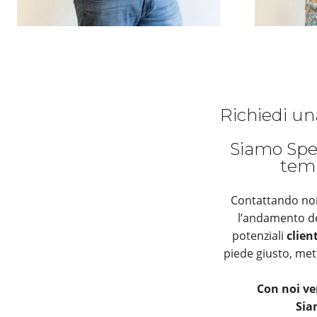
Richiedi u
Siamo Spec
temp
Contattando noi
l’andamento de
potenziali
clien
piede giusto, met
Con noi v
Sia