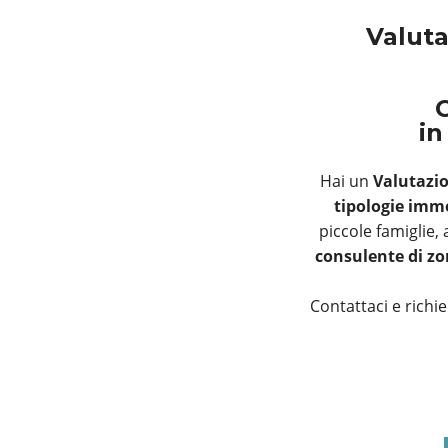
Valuta
C
in
Hai un
Valutazi
tipologie immo
piccole famiglie,
consulente di z
Contattaci e richi