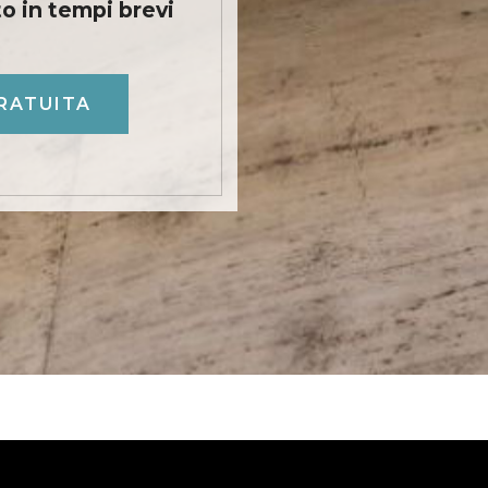
to
in tempi brevi
RATUITA