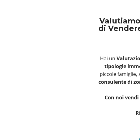
Valutiam
di Vendere
Hai un
Valutazi
tipologie immo
piccole famiglie,
consulente di z
Con noi vendi
R