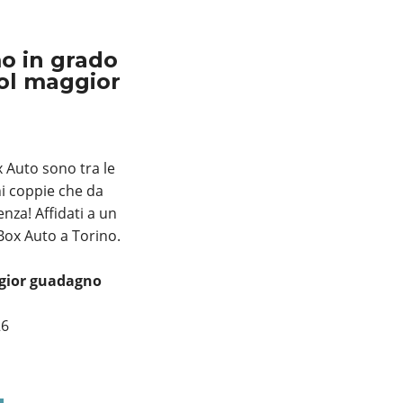
o in grado
col maggior
x Auto sono tra le
ni coppie che da
nza! Affidati a un
Box Auto a Torino.
ggior guadagno
26