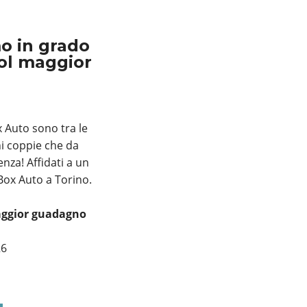
o in grado
col maggior
x Auto sono tra le
ni coppie che da
nza! Affidati a un
Box Auto a Torino.
maggior guadagno
26