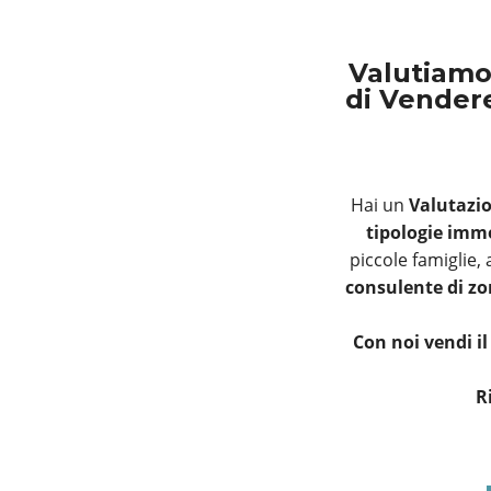
Valutiam
di Vendere
Hai un
Valutazi
tipologie immo
piccole famiglie,
consulente di z
Con noi vendi i
R