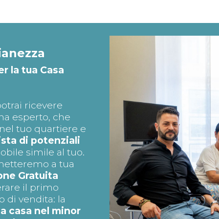
ianezza
er la tua Casa
otrai ricevere
na esperto, che
el tuo quartiere e
lista di potenziali
ile simile al tuo.
, metteremo a tua
one Gratuita
rare il primo
di vendita: la
ua casa nel minor