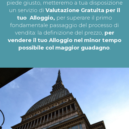
piede giusto, metteremo a tua disposizione
un servizio di
Valutazione Gratuita per il
tuo
Alloggio,
per superare il primo
fondamentale passaggio del processo di
vendita: la definizione del prezzo,
per
vendere il tuo Alloggio nel minor tempo
possibile col maggior guadagno
.