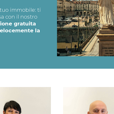
tuo immobile: ti
a con il nostro
ione gratuita
velocemente la