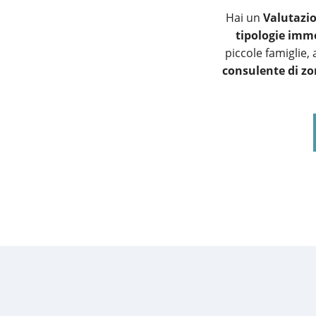
Hai un
Valutazi
tipologie immo
piccole famiglie,
consulente di z