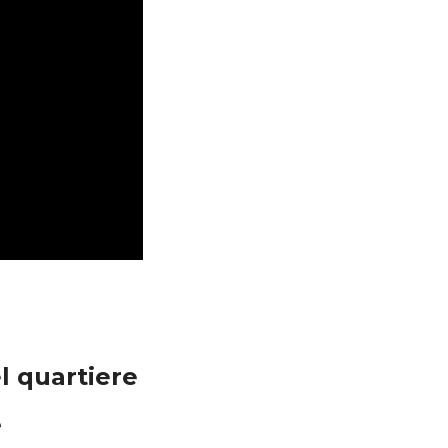
l quartiere
e