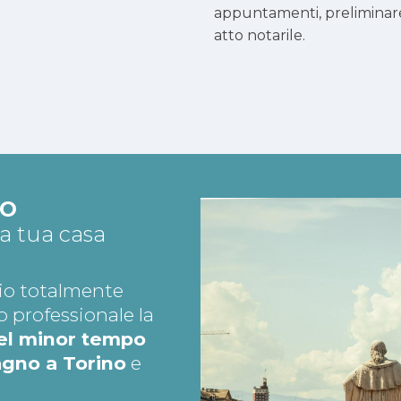
appuntamenti, preliminar
atto notarile.
TO
la tua casa
io totalmente
o professionale la
nel minor tempo
agno a Torino
e