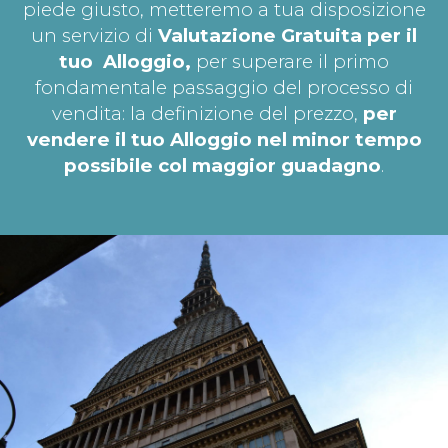
piede giusto, metteremo a tua disposizione
un servizio di
Valutazione Gratuita per il
tuo
Alloggio,
per superare il primo
fondamentale passaggio del processo di
vendita: la definizione del prezzo,
per
vendere il tuo Alloggio nel minor tempo
possibile col maggior guadagno
.