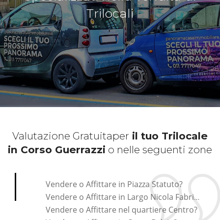
Trilocali
Valutazione Gratuita
per
il tuo Trilocale
in Corso Guerrazzi
o nelle seguenti zone
*Pagina Cosa*
Vendere o Affittare in Piazza Statuto?
Vendere o Affittare in Largo Nicola Fabrizi?
Vendere o Affittare nel quartiere Centro?