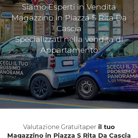
Siamo Esperti in Vendita
Magazzino in Piazza S Rita Da
Cascia
Specializzati nella vendita di
Appartamento
Valutazione Gratuita
per
il tuo
Magazzino in Piazza S Rita Da Cascia