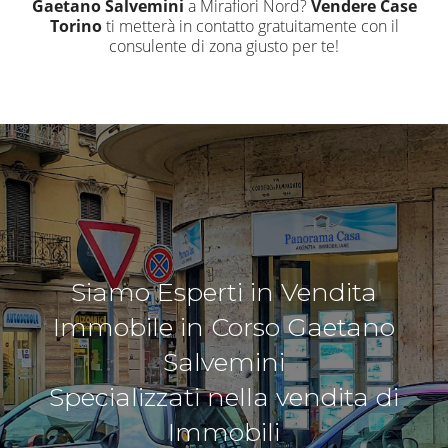
Gaetano Salvemini
a Mirafiori Nord?
Vendere Case
Torino
ti metterà in contatto gratuitamente con il
consulente di zona giusto per te!
Siamo Esperti in Vendita
Immobile in Corso Gaetano
Salvemini
Specializzati nella vendita di
Immobili