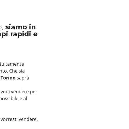
,
siamo in
i rapidi e
atuitamente
nto. Che sia
 Torino
saprà
e vuoi vendere per
ossibile e al
 vorresti vendere.