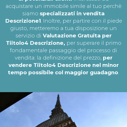
acquistare un immobile simile al tuo perchè
siamo
specializzati in vendita
Descrizione1
. Inoltre, per partire con il piede
giusto, metteremo a tua disposizione un
servizio di
Valutazione Gratuita per
Tiitolo4
Descrizione,
per superare il primo
fondamentale passaggio del processo di
vendita: la definizione del prezzo,
per
vendere Tiitolo4 Descrizione nel minor
tempo possibile col maggior guadagno
.