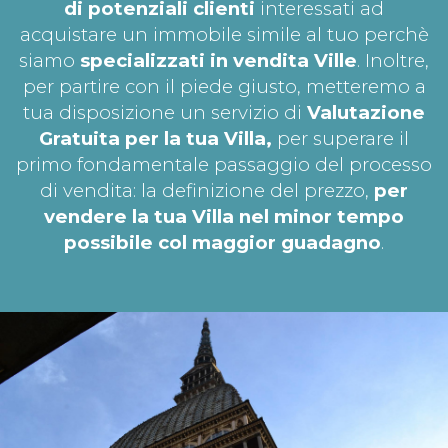
di potenziali clienti
interessati ad
acquistare un immobile simile al tuo perchè
siamo
specializzati in vendita Ville
. Inoltre,
per partire con il piede giusto, metteremo a
tua disposizione un servizio di
Valutazione
Gratuita per la tua
Villa,
per superare il
primo fondamentale passaggio del processo
di vendita: la definizione del prezzo,
per
vendere la tua Villa nel minor tempo
possibile col maggior guadagno
.