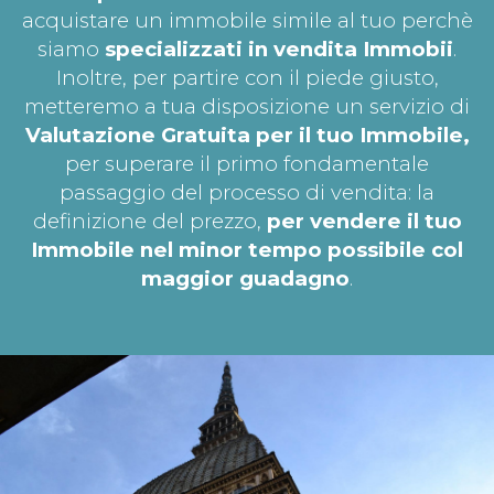
acquistare un immobile simile al tuo perchè
siamo
specializzati in vendita Immobii
.
Inoltre, per partire con il piede giusto,
metteremo a tua disposizione un servizio di
Valutazione Gratuita per il tuo
Immobile,
per superare il primo fondamentale
passaggio del processo di vendita: la
definizione del prezzo,
per vendere il tuo
Immobile nel minor tempo possibile col
maggior guadagno
.