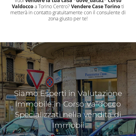
Vuoi
vendere la tua casa *dove_data2* Corso
Valdocco
a Torino Centro?
Vendere Case Torino
ti
metterà in contatto gratuitamente con il consulente di
zona giusto per te!
Siamo Esperti in Valutazione
Immobile in Corso Valdocco
Specializzati nella vendita di
Immobii