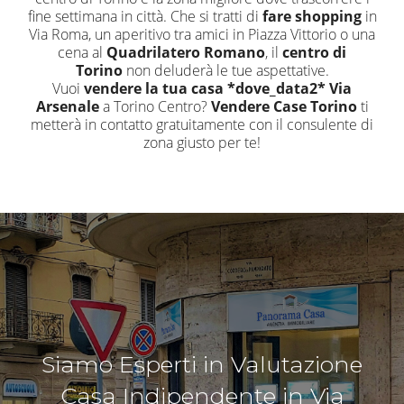
fine settimana in città. Che si tratti di
fare shopping
in
Via Roma, un aperitivo tra amici in Piazza Vittorio o una
cena al
Quadrilatero Romano
, il
centro di
Torino
non deluderà le tue aspettative.
Vuoi
vendere la tua casa *dove_data2* Via
Arsenale
a Torino Centro?
Vendere Case Torino
ti
metterà in contatto gratuitamente con il consulente di
zona giusto per te!
Siamo Esperti in Valutazione
Casa Indipendente in Via