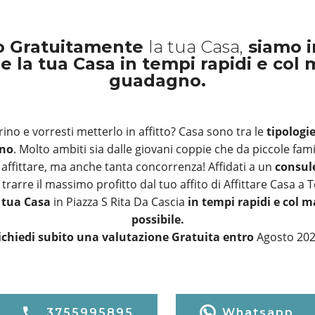
o Gratuitamente
la tua Casa,
siamo i
re la tua Casa in tempi rapidi e col
guadagno.
ino e vorresti metterlo in affitto? Casa sono tra le
tipologi
ino
. Molto ambiti sia dalle giovani coppie che da piccole fami
affittare, ma anche tanta concorrenza! Affidati a un
consul
trarre il massimo profitto dal tuo affito di Affittare Casa a 
a tua Casa
in Piazza S Rita Da Cascia
in tempi rapidi e col 
possibile.
ichiedi subito una valutazione Gratuita entro
Agosto 20
3755995895
Whatsapp