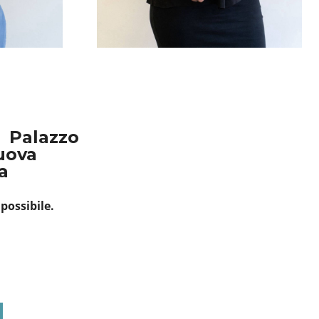
a,
Palazzo
uova
ia
possibile.