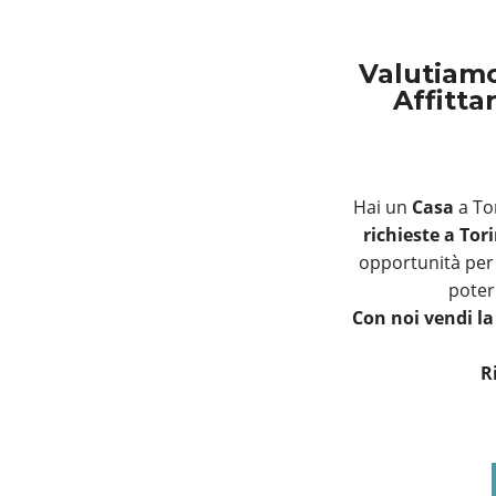
Valutiam
Affitta
Hai un
Casa
a Tor
richieste a Tor
opportunità per 
poter 
Con noi vendi l
R