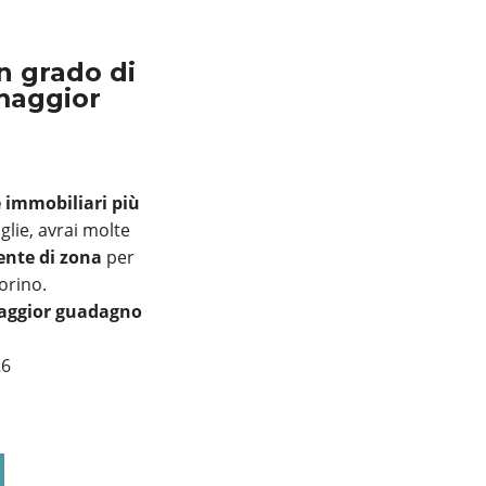
n grado di
 maggior
e immobiliari più
glie, avrai molte
ente di zona
per
Torino.
maggior guadagno
26