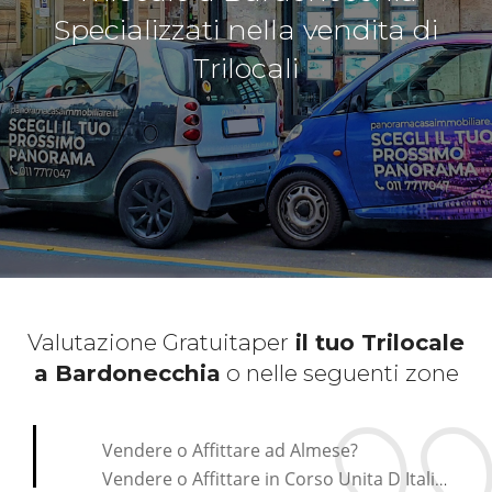
Specializzati nella vendita di
Trilocali
Valutazione Gratuita
per
il tuo Trilocale
a Bardonecchia
o nelle seguenti zone
*Pagina Cosa*
Vendere o Affittare ad Almese?
Vendere o Affittare in Corso Unita D Italia?