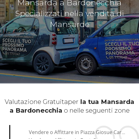
Mansarda a Bardonecchia
Specializzati nella vendita di
Mansarde
Valutazione Gratuita
per
la tua Mansarda
a Bardonecchia
o nelle seguenti zone
*Pagina Cosa*
Vendere o Affittare in Piazza Giosue Carducci?