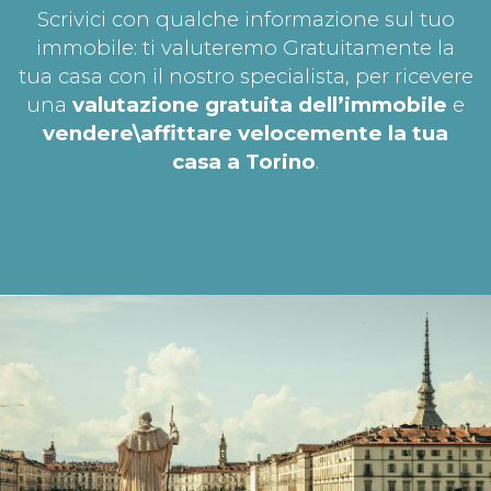
Scrivici con qualche informazione sul tuo
immobile: ti valuteremo Gratuitamente la
tua casa con il nostro specialista, per ricevere
una
valutazione gratuita dell’immobile
e
vendere\affittare velocemente la tua
casa a Torino
.