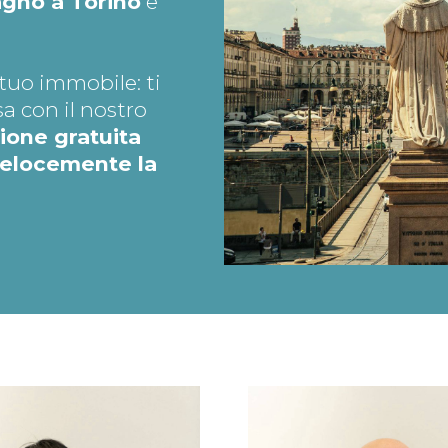
agno a Torino
e
tuo immobile: ti
a con il nostro
ione gratuita
velocemente la