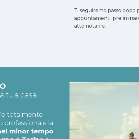
Ti seguiremo passo dopo p
appuntamenti, preliminar
atto notarile.
TO
la tua casa
io totalmente
o professionale la
nel minor tempo