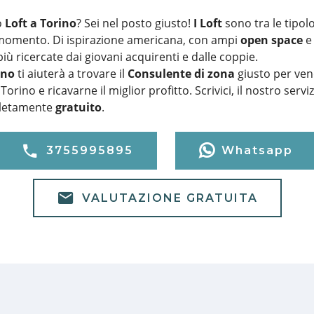
o
Loft a Torino
? Sei nel posto giusto!
I Loft
sono tra le tipol
 momento. Di ispirazione americana, con ampi
open space
e 
più ricercate dai giovani acquirenti e dalle coppie.
ino
ti aiuterà a trovare il
Consulente di zona
giusto per ven
Torino e ricavarne il miglior profitto. Scrivici, il nostro serviz
pletamente
gratuito
.
3755995895
Whatsapp
VALUTAZIONE GRATUITA