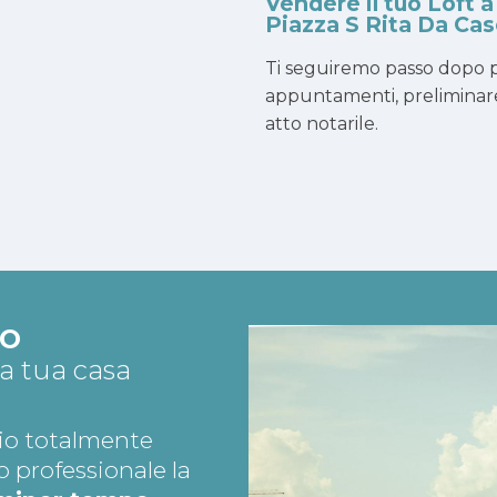
Vendere il tuo Loft a
Piazza S Rita Da Cas
Ti seguiremo passo dopo p
appuntamenti, preliminar
atto notarile.
TO
la tua casa
io totalmente
o professionale la