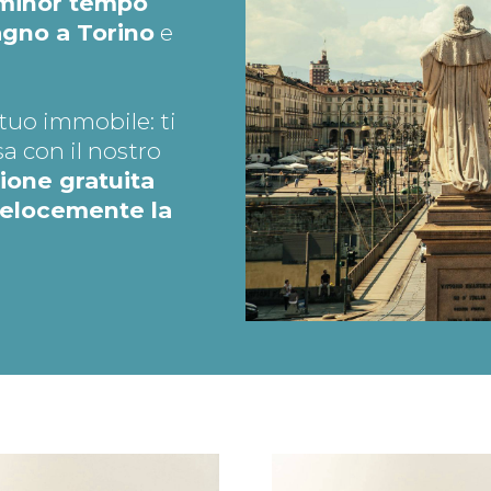
l minor tempo
agno a Torino
e
tuo immobile: ti
a con il nostro
ione gratuita
velocemente la