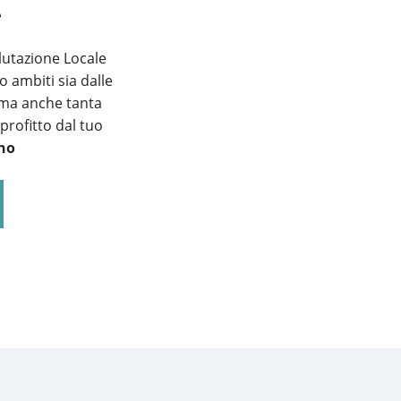
e
lutazione Locale
o ambiti sia dalle
, ma anche tanta
profitto dal tuo
no