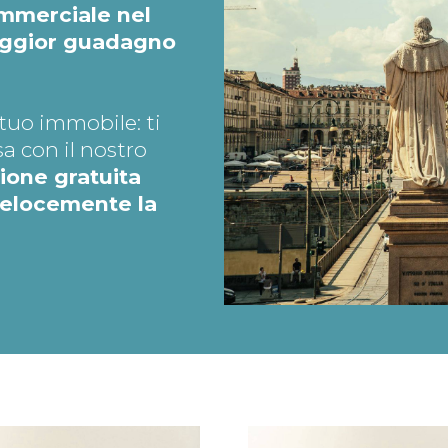
ommerciale nel
maggior guadagno
tuo immobile: ti
a con il nostro
ione gratuita
velocemente la