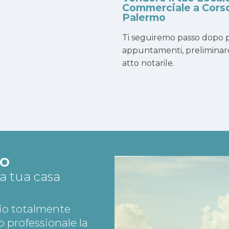
Commerciale a Cors
Palermo
Ti seguiremo passo dopo p
appuntamenti, preliminar
atto notarile.
TO
la tua casa
io totalmente
o professionale la