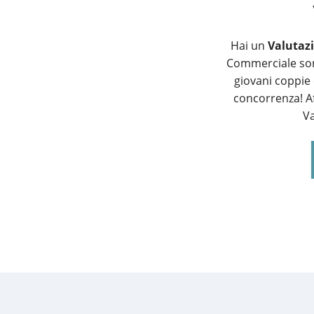
Hai un
Valutaz
Commerciale son
giovani coppie 
concorrenza! Af
Va