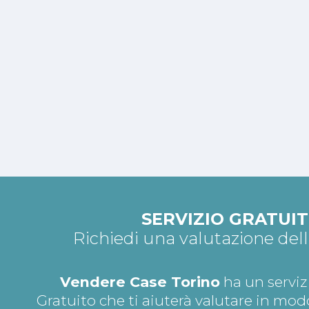
SERVIZIO GRATUI
Richiedi una valutazione del
Vendere Case Torino
ha un serviz
Gratuito che ti aiuterà valutare in mod