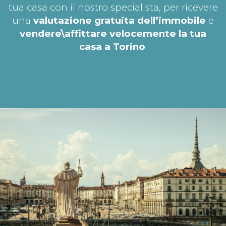
tua casa con il nostro specialista, per ricevere
una
valutazione gratuita dell’immobile
e
vendere\affittare velocemente la tua
casa a Torino
.