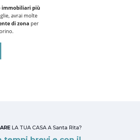
e immobiliari più
glie, avrai molte
ente di zona
per
Torino.
TARE
LA TUA CASA A Santa Rita?
n tempi brevi e con il