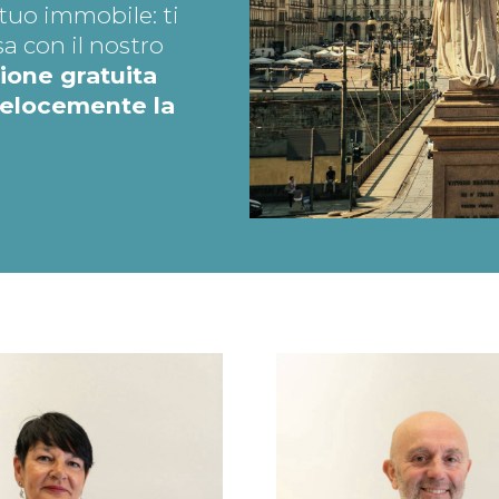
tuo immobile: ti
a con il nostro
ione gratuita
velocemente la