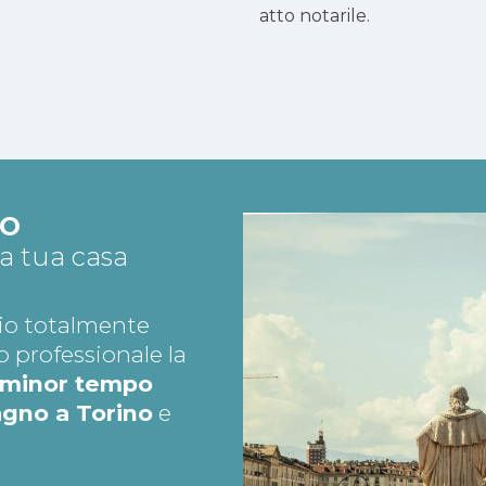
atto notarile.
TO
la tua casa
io totalmente
o professionale la
el minor tempo
agno a Torino
e